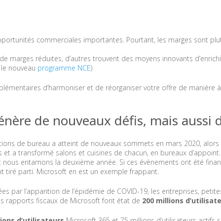
portunités commerciales importantes. Pourtant, les marges sont plu
 de marges réduites, d’autres trouvent des moyens innovants d’enrichir
r le nouveau
programme NCE
)
mentaires d’harmoniser et de réorganiser votre offre de manière à en a
énère de nouveaux défis, mais aussi 
tions de bureau a atteint de nouveaux sommets en mars 2020, alors
es et a transformé salons et cuisines de chacun, en bureaux d’appoi
nt nous entamons la deuxième année. Si ces évènements ont été fin
nt tiré parti. Microsoft en est un exemple frappant.
 par l’apparition de l’épidémie de COVID-19, les entreprises, petit
es rapports fiscaux de Microsoft font état de
200 millions d’utilisat
lions d’utilisateurs
Microsoft 365 et 75 millions d’utilisateurs actifs 