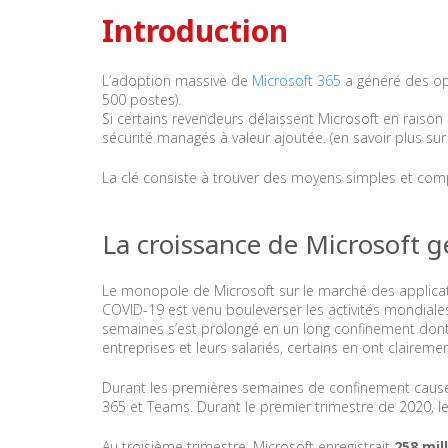
Introduction
L’adoption massive de
Microsoft 365
a généré des op
500 postes).
Si certains revendeurs délaissent Microsoft en raison
sécurité managés à valeur ajoutée. (en savoir plus su
La clé consiste à trouver des moyens simples et complé
La croissance de Microsoft g
Le monopole de Microsoft sur le marché des applica
COVID-19 est venu bouleverser les activités mondial
semaines s’est prolongé en un long confinement do
entreprises et leurs salariés, certains en ont claireme
Durant les premières semaines de confinement causées
365 et Teams. Durant le premier trimestre de 2020, l
Au troisième trimestre, Microsoft enregistrait
258 mil