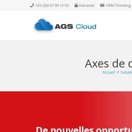
+33 (0)4 67 99 13 50
Extranet
CRM Ticketing
Axes de 
Accueil
Solut
De nouvelles opport