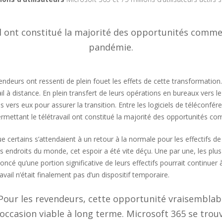
il ont constitué la majorité des opportunités comme
pandémie.
ndeurs ont ressenti de plein fouet les effets de cette transformation. À
il à distance. En plein transfert de leurs opérations en bureaux vers l
 vers eux pour assurer la transition. Entre les logiciels de téléconfér
rmettant le télétravail ont constitué la majorité des opportunités 
ue certains s’attendaient à un retour à la normale pour les effectifs d
rs endroits du monde, cet espoir a été vite déçu. Une par une, les plu
oncé qu’une portion significative de leurs effectifs pourrait continuer
ravail n’était finalement pas d’un dispositif temporaire.
Pour les revendeurs, cette opportunité vraisembla
occasion viable à long terme. Microsoft 365 se trouv