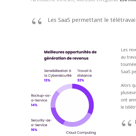
Les SaaS permettant le télétrava
Les reve
au trava
tournées
SaaS pe
Alors q
plusieu
ont ann
le télét