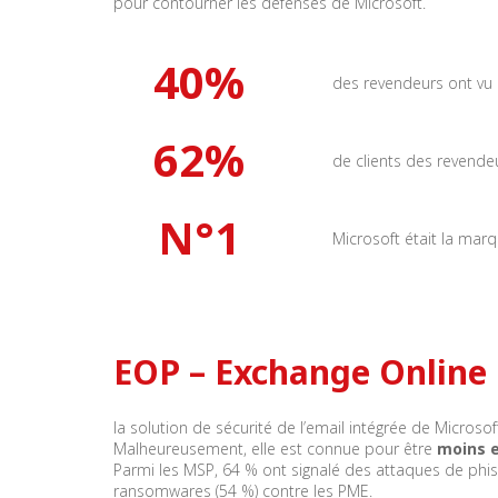
pour contourner les défenses de Microsoft.
40
%
des revendeurs ont vu
62
%
de clients des revendeu
N°1
Microsoft était la mar
EOP – Exchange Online 
la solution de sécurité de l’email intégrée de Microso
Malheureusement, elle est connue pour être
moins e
Parmi les MSP, 64 % ont signalé des attaques de phis
ransomwares (54 %) contre les PME.