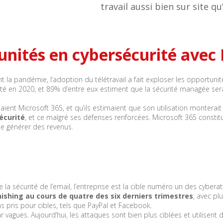
travail aussi bien sur site qu
nités en cybersécurité avec 
vant la pandémie, l’adoption du télétravail a fait exploser les opportu
 en 2020, et 89% d’entre eux estiment que la sécurité managée sera
lisaient Microsoft 365, et qu’ils estimaient que son utilisation montera
écurité
, et ce malgré ses défenses renforcées. Microsoft 365 cons
 de générer des revenus.
a sécurité de l’email, l’entreprise est la cible numéro un des cybera
ishing au cours de quatre des six derniers trimestres
, avec p
 pris pour cibles, tels que PayPal et Facebook.
r vagues. Aujourd’hui, les attaques sont bien plus ciblées et utilise