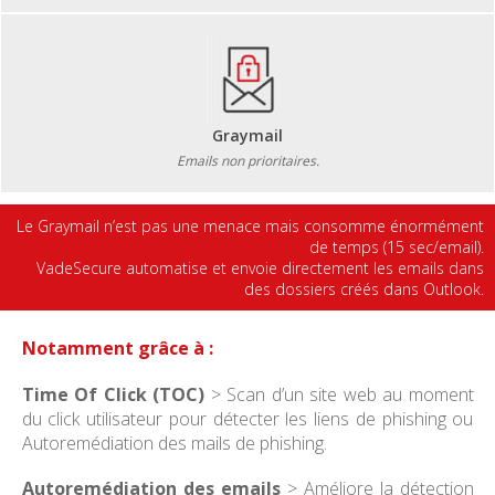
Graymail
Emails non prioritaires.
Le Graymail n’est pas une menace mais consomme énormément
de temps (15 sec/email).
VadeSecure automatise et envoie directement les emails dans
des dossiers créés dans Outlook.
Notamment grâce à :
Time Of Click (TOC)
> Scan d’un site web au moment
du click utilisateur pour détecter les liens de phishing ou
Autoremédiation des mails de phishing.
Autoremédiation des emails
> Améliore la détection