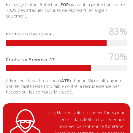
Exchange Online Protection (
EOP
) garantit la protection contre
100% des attaques connues de Microsoft, en anglais
seulement.
83%
Détection des
Phishing
par ATP
70%
Détection des
Malware
par ATP
Advanced Threat Protection (
ATP
) : brique Microsoft payante.
Son efficacité reste trop faible contre la recrudescence des
hackers sur les comptes Microsoft.
Les Hackers volent les identifiants pour
entrer dans M365 et accéder aux
données de l’entreprise (OneDrive,