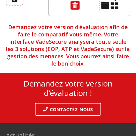
Demandez votre version d’évaluation afin de
faire le comparatif vous-même. Votre
interface VadeSecure analysera toute seule
les 3 solutions (EOP, ATP et VadeSecure) sur la
gestion des menaces. Vous pourrez ainsi faire
le bon choix.
Demandez votre version
d’évaluation !
CONTACTEZ-NOUS
Actualités