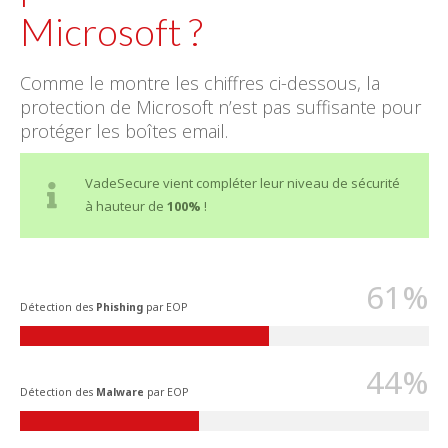
Microsoft ?
Comme le montre les chiffres ci-dessous, la
protection de Microsoft n’est pas suffisante pour
protéger les boîtes email.
VadeSecure vient compléter leur niveau de sécurité
à hauteur de
100%
!
61%
Détection des
Phishing
par EOP
44%
Détection des
Malware
par EOP